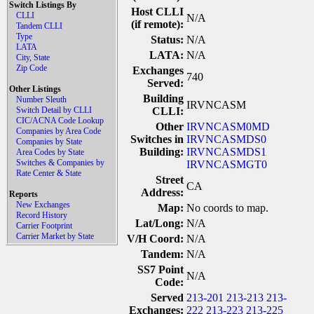
Switch Listings By
Host CLLI
CLLI
N/A
(if remote):
Tandem CLLI
Type
Status:
N/A
LATA
LATA:
N/A
City, State
Zip Code
Exchanges
740
Served:
Other Listings
Building
Number Sleuth
IRVNCASM
Switch Detail by CLLI
CLLI:
CIC/ACNA Code Lookup
Other
IRVNCASM0MD
Companies by Area Code
Switches in
IRVNCASMDS0
Companies by State
Building:
IRVNCASMDS1
Area Codes by State
Switches & Companies by
IRVNCASMGT0
Rate Center & State
Street
CA
Address:
Reports
New Exchanges
Map:
No coords to map.
Record History
Lat/Long:
N/A
Carrier Footprint
Carrier Market by State
V/H Coord:
N/A
Tandem:
N/A
SS7 Point
N/A
Code:
Served
213-201
213-213
213-
Exchanges:
222
213-223
213-225