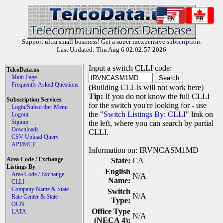
EN
FR
Support ultra small business! Get a super inexpensive
subscription
.
Last Updated: Thu Aug 6 02:02:57 2026
Input a switch
CLLI code
:
TelcoData.us
Main Page
Frequently Asked Questions
(Building CLLIs will not work here)
Tip:
If you do not know the full CLLI
Subscription Services
for the switch you're looking for - use
Login/Subscriber Menu
the "
Switch Listings By: CLLI
" link on
Logout
Signup
the left, where you can search by partial
Downloads
CLLI.
CSV Upload Query
API/MCP
Information on: IRVNCASM1MD
Area Code / Exchange
State:
CA
Listings By
English
Area Code / Exchange
N/A
Name:
CLLI
Company Name & State
Switch
N/A
Rate Center & State
Type:
OCN
Office Type
LATA
N/A
(NECA 4):