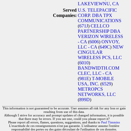
LAKEVIEWNU, CA
Served
U.S. TELEPACIFIC
Companies:
CORP. DBA TPX
COMMUNICATIONS
(
671J
)
CELLCO
PARTNERSHIP DBA
VERIZON WIRELESS
- CA
(
6006
)
ONVOY,
LLC - CA
(
649C
)
NEW
CINGULAR
WIRELESS PCS, LLC
(
6010
)
BANDWIDTH.COM
CLEC, LLC - CA
(
981E
)
T-MOBILE
USA, INC.
(
6529
)
METROPCS
NETWORKS, LLC
(
899D
)
This information is not guaranteed to be accurate. User assumes all risk for any loss or gain
resulting from use of this data.
Although I strive for accuracy and prompt updates of changed information, it is possible
that there may be errors. If you see one, could you please report it?
Please report all errors, flames, questions, suggestions, and thanks to
Paul Timmins
L'exactitude de ces renseignements n'est pas garantie. L'utilisateur assume l'entière
responsabilité des pertes ou des gains découlant de l'utilisation de ces données.